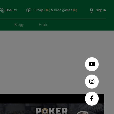
Bonusy
Turnaje
(16)
& Cash games
(6)
Sign In
0 €
Blogy
Hráči
 Kč
0 €
0 €
0 €