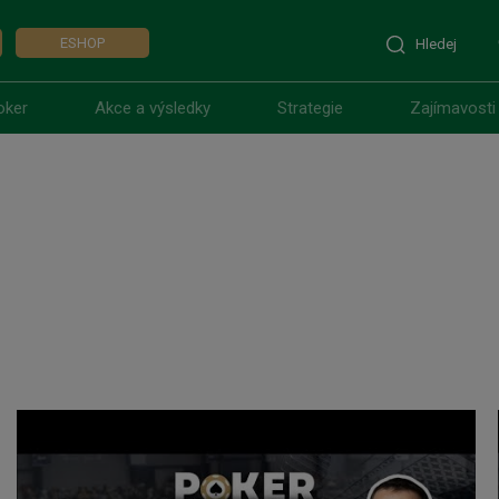
P CIRCUIT #7 NLH CHAMPIONSHIP MAIN EVENT Day 1E FAST
 Casino Šamorín
ESHOP
Hledej
0
1 500 €
1 000 00
rday Classic, re-e
oker
Akce a výsledky
Strategie
Zajímavosti
games Hodolany
0
800 Kč
100 000
PC NLH KO (350€ Bounty)
 Casino Šamorín
0
420 €
50 00
urday Night BANANA Cup
’s Casino Rozvadov
0
120 €
15 00
&Go Palasino Summer CUP Day 1E
sino - Excalibur City
5
80 €
25 00
sh Poker Masters Mystery Bounty - Day 1G Turbo
’s Casino Rozvadov