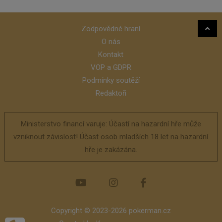
Zodpovědné hraní
O nás
Kontakt
VOP a GDPR
Podmínky soutěží
Redaktoři
Ministerstvo financí varuje: Účastí na hazardní hře může
vzniknout závislost! Účast osob mladších 18 let na hazardní
hře je zakázána.
Copyright © 2023-2026 pokerman.cz