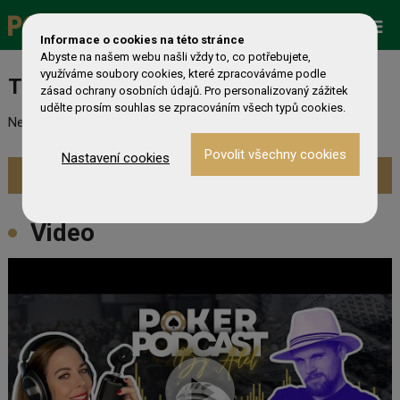
Promo
ESHOP
Live Events
Informace o cookies na této stránce
Abyste na našem webu našli vždy to, co potřebujete,
využíváme soubory cookies, které zpracováváme podle
Turnaj nebyl nalezen
zásad ochrany osobních údajů. Pro personalizovaný zážitek
udělte prosím souhlas se zpracováním všech typů cookies.
Nebyl nalezen odpovídající turnaj. Prevděpodobně již skončil.
Nastavení cookies
Zobrazit aktuální turnaje »
Video