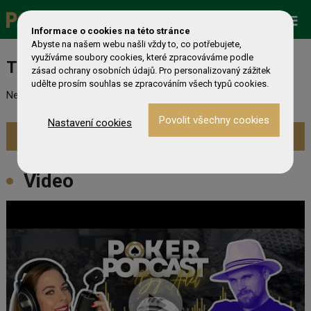
Promo
ESHOP
Live Events
Informace o cookies na této stránce
Abyste na našem webu našli vždy to, co potřebujete,
využíváme soubory cookies, které zpracováváme podle
Turnaj nebyl nalezen
zásad ochrany osobních údajů. Pro personalizovaný zážitek
udělte prosím souhlas se zpracováním všech typů cookies.
Nebyl nalezen odpovídající turnaj. Prevděpodobně již skončil.
Nastavení cookies
Zobrazit aktuální turnaje »
Video