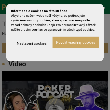
Zobrazit více »
Promo
ESHOP
Live Events
Informace o cookies na této stránce
Abyste na našem webu našli vždy to, co potřebujete,
využíváme soubory cookies, které zpracováváme podle
Turnaj nebyl nalezen
zásad ochrany osobních údajů. Pro personalizovaný zážitek
udělte prosím souhlas se zpracováním všech typů cookies.
Nebyl nalezen odpovídající turnaj. Prevděpodobně již skončil.
Nastavení cookies
Zobrazit aktuální turnaje »
Video