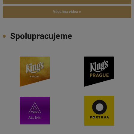
Všechna videa »
Spolupracujeme