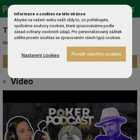
Promo
ESHOP
Live Events
Polish Poker Masters Mystery Bounty - Day 1E
Informace o cookies na této stránce
King’s Casino Rozvadov
Abyste na našem webu našli vždy to, co potřebujete,
8.8. 11:00
120+45 €
300 000 €
využíváme soubory cookies, které zpracováváme podle
Turnaj nebyl nalezen
zásad ochrany osobních údajů. Pro personalizovaný zážitek
udělte prosím souhlas se zpracováním všech typů cookies.
Zobrazit více »
Nebyl nalezen odpovídající turnaj. Prevděpodobně již skončil.
Nastavení cookies
Zobrazit aktuální turnaje »
Video