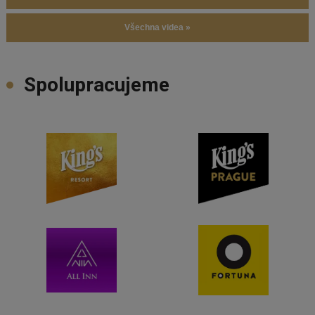
Všechna videa »
Spolupracujeme