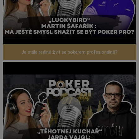
Je stále reálné živit se pokerem profesionálně?