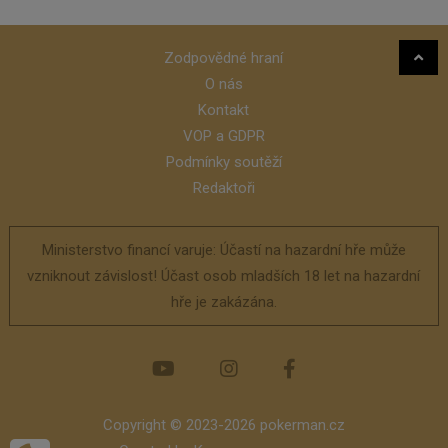
Zodpovědné hraní
O nás
Kontakt
VOP a GDPR
Podmínky soutěží
Redaktoři
Ministerstvo financí varuje: Účastí na hazardní hře může
vzniknout závislost! Účast osob mladších 18 let na hazardní
hře je zakázána.
Copyright © 2023-2026 pokerman.cz