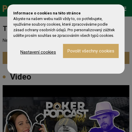
Promo
ESHOP
Live Events
Informace o cookies na této stránce
Abyste na našem webu našli vždy to, co potřebujete,
využíváme soubory cookies, které zpracováváme podle
Turnaj nebyl nalezen
zásad ochrany osobních údajů. Pro personalizovaný zážitek
udělte prosím souhlas se zpracováním všech typů cookies.
Nebyl nalezen odpovídající turnaj. Prevděpodobně již skončil.
Nastavení cookies
Zobrazit aktuální turnaje »
Video