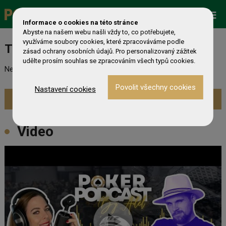
Promo
ESHOP
Live Events
Informace o cookies na této stránce
Abyste na našem webu našli vždy to, co potřebujete,
využíváme soubory cookies, které zpracováváme podle
Turnaj nebyl nalezen
zásad ochrany osobních údajů. Pro personalizovaný zážitek
udělte prosím souhlas se zpracováním všech typů cookies.
Nebyl nalezen odpovídající turnaj. Prevděpodobně již skončil.
Nastavení cookies
Zobrazit aktuální turnaje »
Video