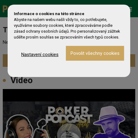
Zobrazit více »
Promo
ESHOP
Live Events
Informace o cookies na této stránce
Abyste na našem webu našli vždy to, co potřebujete,
využíváme soubory cookies, které zpracováváme podle
Turnaj nebyl nalezen
zásad ochrany osobních údajů. Pro personalizovaný zážitek
udělte prosím souhlas se zpracováním všech typů cookies.
Nebyl nalezen odpovídající turnaj. Prevděpodobně již skončil.
Nastavení cookies
Zobrazit aktuální turnaje »
Video