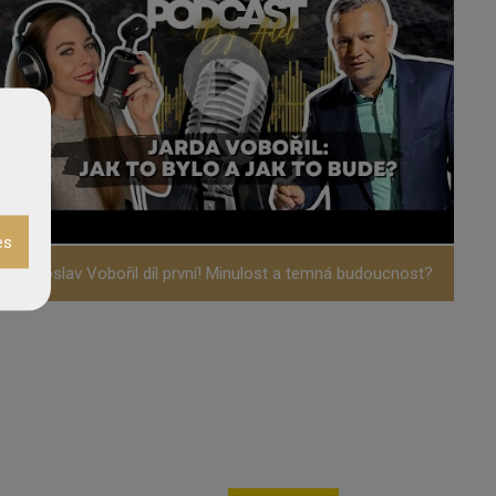
0 €
0 €
Jaroslav Vobořil díl první! Minulost a temná budoucnost?