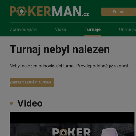
King
Promo
King
19:0
Zpravodajství
Videa
Turnaje
Online p
SAT
Card
Turnaj nebyl nalezen
19:0
PPM 
King
Nebyl nalezen odpovídající turnaj. Prevděpodobně již skončil.
20:0
Zobrazit aktuální turnaje »
Sate
King
21:0
Video
Poli
King
7.8.
WSO