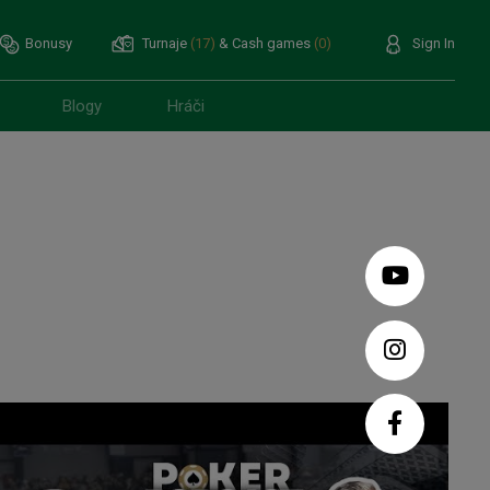
Bonusy
Turnaje
(17)
& Cash games
(0)
Sign In
0 €
Blogy
Hráči
0 €
0 €
0 €
0 €