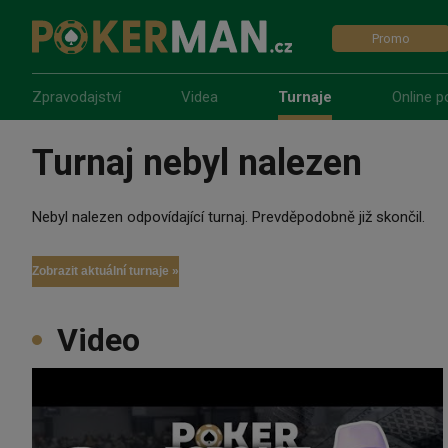
Best
Promo
Gran
16:0
Zpravodajství
Videa
Turnaje
Online p
Flip
King
Turnaj nebyl nalezen
16:0
King
King
Nebyl nalezen odpovídající turnaj. Prevděpodobně již skončil.
16:0
Zobrazit aktuální turnaje »
Pal
Pala
17:0
Video
Poli
King
18:0
WSO