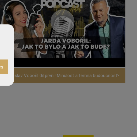
0 €
 Kč
0 €
Jaroslav Vobořil díl první! Minulost a temná budoucnost?
0 €
0 €
0 €