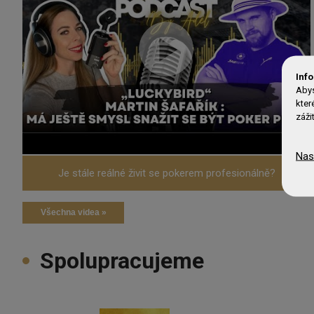
Card
18:0
Satu
Go4
Inf
19:0
Abys
kter
WSO
záži
Card
19:0
Nas
Sat
Je stále reálné živit se pokerem profesionálně?
King
21:0
Všechna videa »
Flip
Pala
Spolupracujeme
22:5
Poli
King
9.8.