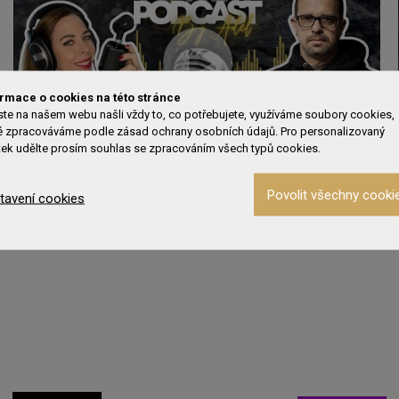
 Casino Šamorín
0
1 500 €
1 000 00
rday Classic, re-e
games Hodolany
ormace o cookies na této stránce
0
800 Kč
100 000
te na našem webu našli vždy to, co potřebujete, využíváme soubory cookies,
é zpracováváme podle zásad ochrany osobních údajů. Pro personalizovaný
PC NLH KO (350€ Bounty)
tek udělte prosím souhlas se zpracováním všech typů cookies.
 Casino Šamorín
0
420 €
50 00
tavení cookies
"Těhotnej kuchař" Jarda Vajgl: Jak se od Pokermana dostal
urday Night BANANA Cup
ke 420.000 followers?
’s Casino Rozvadov
0
120 €
15 00
&Go Palasino Summer CUP Day 1E
sino - Excalibur City
5
80 €
25 00
sh Poker Masters Mystery Bounty - Day 1G Turbo
’s Casino Rozvadov
 11:00
120+45 €
300 00