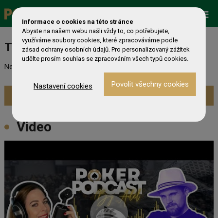
Promo
ESHOP
Live Events
Informace o cookies na této stránce
Abyste na našem webu našli vždy to, co potřebujete,
využíváme soubory cookies, které zpracováváme podle
Turnaj nebyl nalezen
zásad ochrany osobních údajů. Pro personalizovaný zážitek
udělte prosím souhlas se zpracováním všech typů cookies.
Nebyl nalezen odpovídající turnaj. Prevděpodobně již skončil.
Nastavení cookies
Zobrazit aktuální turnaje »
Video