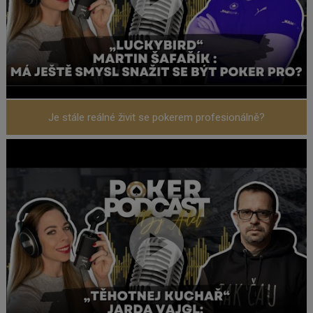
Je stále reálné živit se pokerem profesionálně?