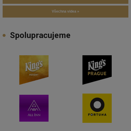
Všechna videa »
Spolupracujeme