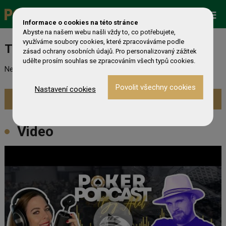
Zobrazit více »
Promo
ESHOP
Live Events
Informace o cookies na této stránce
Abyste na našem webu našli vždy to, co potřebujete,
využíváme soubory cookies, které zpracováváme podle
Turnaj nebyl nalezen
zásad ochrany osobních údajů. Pro personalizovaný zážitek
udělte prosím souhlas se zpracováním všech typů cookies.
Nebyl nalezen odpovídající turnaj. Prevděpodobně již skončil.
Nastavení cookies
Zobrazit aktuální turnaje »
Video