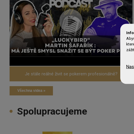
King
16:0
WSO
Card
Inf
17:0
Abys
kter
Ope
záži
Gran
18:0
Nas
Poli
Je stále reálné živit se pokerem profesionálně?
King
18:0
Všechna videa »
Pal
Pala
18:0
Spolupracujeme
King
King
18:0