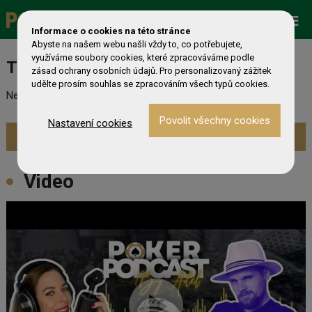
Zobrazit více »
Promo
ESHOP
Live Events
Informace o cookies na této stránce
Abyste na našem webu našli vždy to, co potřebujete,
využíváme soubory cookies, které zpracováváme podle
Turnaj nebyl nalezen
zásad ochrany osobních údajů. Pro personalizovaný zážitek
udělte prosím souhlas se zpracováním všech typů cookies.
Nebyl nalezen odpovídající turnaj. Prevděpodobně již skončil.
Nastavení cookies
Zobrazit aktuální turnaje »
Video