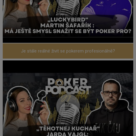
Je stále reálné živit se pokerem profesionálně?