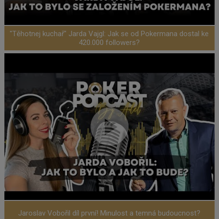
"Těhotnej kuchař" Jarda Vajgl: Jak se od Pokermana dostal ke
420.000 followers?
Jaroslav Vobořil díl první! Minulost a temná budoucnost?