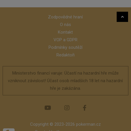
Zodpovědné hraní
O nás
Kontakt
VOP a GDPR
Podmínky soutěží
Redaktoři
Ministerstvo financí varuje: Účastí na hazardní hře může
vzniknout závislost! Účast osob mladších 18 let na hazardní
hře je zakázána.
Copyright © 2023-2026 pokerman.cz