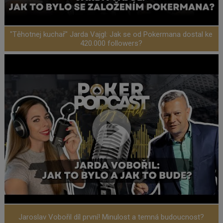
"Těhotnej kuchař" Jarda Vajgl: Jak se od Pokermana dostal ke
420.000 followers?
Jaroslav Vobořil díl první! Minulost a temná budoucnost?