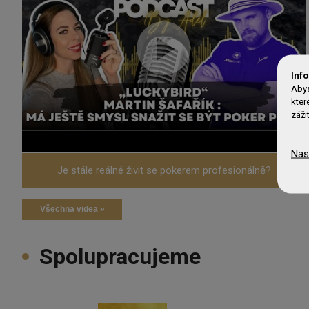
Pala
22:5
Poli
King
Inf
9.8.
Abys
kter
King
záži
King
9.8.
Nas
Je stále reálné živit se pokerem profesionálně?
Všechna videa »
Spolupracujeme