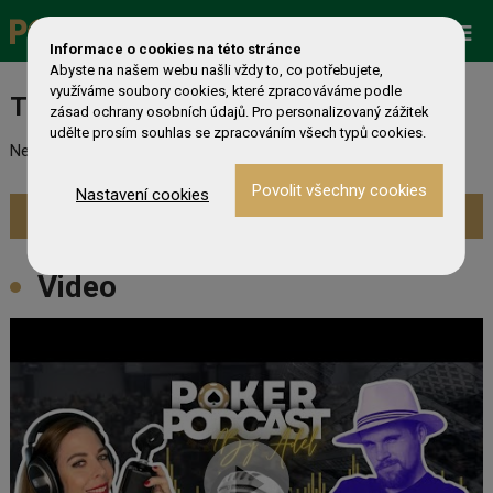
Promo
ESHOP
Live Events
Informace o cookies na této stránce
Abyste na našem webu našli vždy to, co potřebujete,
využíváme soubory cookies, které zpracováváme podle
Turnaj nebyl nalezen
zásad ochrany osobních údajů. Pro personalizovaný zážitek
udělte prosím souhlas se zpracováním všech typů cookies.
Nebyl nalezen odpovídající turnaj. Prevděpodobně již skončil.
Nastavení cookies
Zobrazit aktuální turnaje »
Video