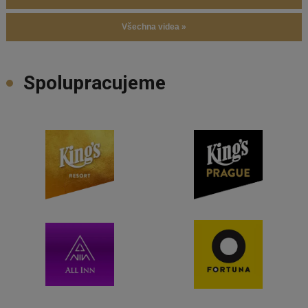
Všechna videa »
Spolupracujeme