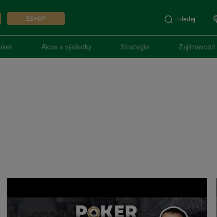
games Hodolany
0
600 Kč
60 000
ESHOP
Hledej
sday 3K
d Casino Aš
oker
Akce a výsledky
Strategie
Zajímavosti
0
53+7 €
3 00
's Prague 1 Million Crown Series - Day 1D
's Prague Hilton
0
80 €
40 00
Super High Roller - Day 1
’s Casino Rozvadov
0
600 €
40 00
llite to PPM ME - Day 1C
’s Casino Rozvadov
0
30 €
1 65
sh Poker Masters Mystery Bounty - Day 1C
’s Casino Rozvadov
 11:00
120+45 €
300 00