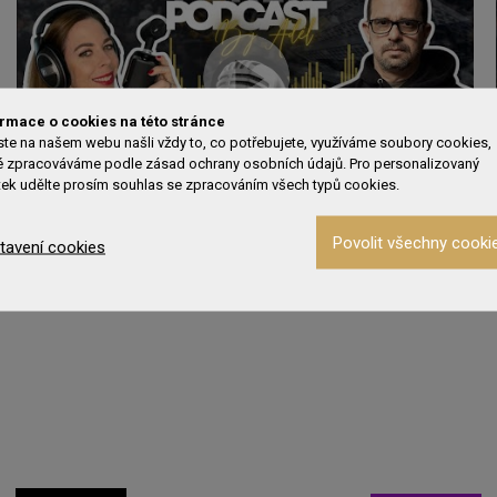
P CIRCUIT #7 NLH CHAMPIONSHIP MAIN EVENT Day 1B
 Casino Šamorín
 12:00
1 500 €
1 000 00
ormace o cookies na této stránce
ELLITE FOR WSOPC #10 PLO HIGHROLLER
te na našem webu našli vždy to, co potřebujete, využíváme soubory cookies,
 Casino Šamorín
é zpracováváme podle zásad ochrany osobních údajů. Pro personalizovaný
 13:00
440 €
10 50
tek udělte prosím souhlas se zpracováním všech typů cookies.
ELLITE TO WSOPC #7 NLH CHAMPIONSHIP ME DAY 1
 Casino Šamorín
tavení cookies
"Těhotnej kuchař" Jarda Vajgl: Jak se od Pokermana dostal
 13:00
150 €
6 00
ke 420.000 followers?
Super High Roller - Final Day
’s Casino Rozvadov
 14:00
600 €
40 00
PC #5 PLO CHAMPIONSHIP FINAL DAY
 Casino Šamorín
 14:00
1 800 €
500 00
llite to PPM ME - Day 1D