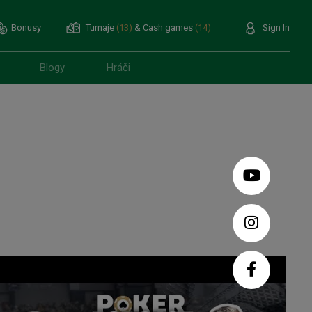
 Kč
Bonusy
Turnaje
(13)
& Cash games
(14)
Sign In
Blogy
Hráči
0 €
0 €
0 €
0 €
0 €