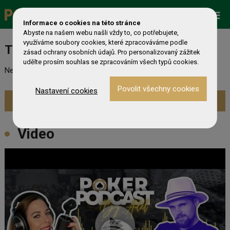
Promo
ESHOP
Live Events
Informace o cookies na této stránce
Abyste na našem webu našli vždy to, co potřebujete,
využíváme soubory cookies, které zpracováváme podle
Turnaj nebyl nalezen
zásad ochrany osobních údajů. Pro personalizovaný zážitek
udělte prosím souhlas se zpracováním všech typů cookies.
Nebyl nalezen odpovídající turnaj. Prevděpodobně již skončil.
Nastavení cookies
Zobrazit aktuální turnaje »
Video