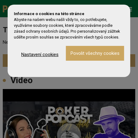
Promo
ESHOP
Live Events
Informace o cookies na této stránce
Abyste na našem webu našli vždy to, co potřebujete,
využíváme soubory cookies, které zpracováváme podle
Turnaj nebyl nalezen
zásad ochrany osobních údajů. Pro personalizovaný zážitek
udělte prosím souhlas se zpracováním všech typů cookies.
Nebyl nalezen odpovídající turnaj. Prevděpodobně již skončil.
Nastavení cookies
Zobrazit aktuální turnaje »
Video