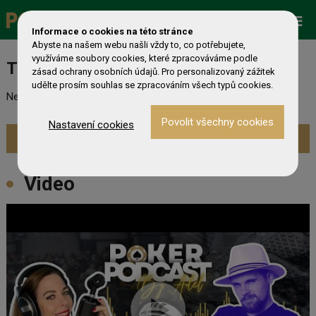
Promo
ESHOP
Live Events
Informace o cookies na této stránce
Abyste na našem webu našli vždy to, co potřebujete,
využíváme soubory cookies, které zpracováváme podle
Turnaj nebyl nalezen
zásad ochrany osobních údajů. Pro personalizovaný zážitek
udělte prosím souhlas se zpracováním všech typů cookies.
Nebyl nalezen odpovídající turnaj. Prevděpodobně již skončil.
Nastavení cookies
Zobrazit aktuální turnaje »
Video