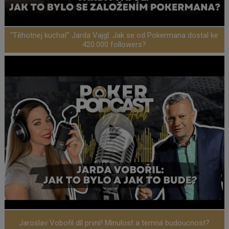
"Těhotnej kuchař" Jarda Vajgl: Jak se od Pokermana dostal ke
420.000 followers?
Jaroslav Vobořil díl první! Minulost a temná budoucnost?