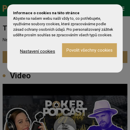
Palasino - Excalibur City
Promo
ESHOP
Live Events
9.8. 14:00
80 €
25 000 €
Informace o cookies na této stránce
Abyste na našem webu našli vždy to, co potřebujete,
využíváme soubory cookies, které zpracováváme podle
Turnaj nebyl nalezen
Zobrazit více »
zásad ochrany osobních údajů. Pro personalizovaný zážitek
udělte prosím souhlas se zpracováním všech typů cookies.
Nebyl nalezen odpovídající turnaj. Prevděpodobně již skončil.
Nastavení cookies
Zobrazit aktuální turnaje »
Video