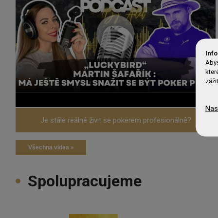
Flip
Pala
23:5
Inf
SAT
Abys
Card
kter
8.8.
záži
Poli
King
Nas
8.8.
Je stále reálné živit se pokerem profesionálně?
WSO
Card
Všechna videa »
8.8.
Spolupracujeme
Noon
Gran
8.8.
Sate