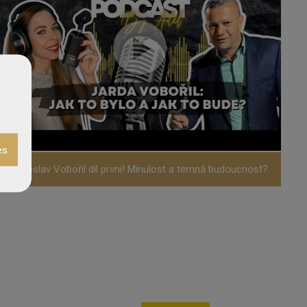
0 €
0 €
0 €
Jaroslav Vobořil díl první! Minulost a temná budoucnost?
0 €
0 €