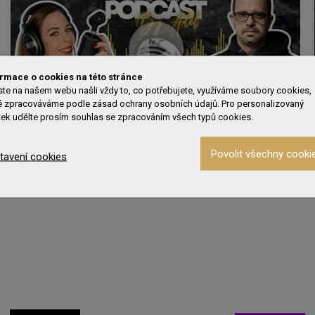
&Go Palasino Summer CUP Day 1C
sino - Excalibur City
5
80 €
25 00
ormace o cookies na této stránce
ELLITE TO WSOPC #7 NLH CHAMPIONSHIP ME DAY 1
te na našem webu našli vždy to, co potřebujete, využíváme soubory cookies,
 Casino Šamorín
é zpracováváme podle zásad ochrany osobních údajů. Pro personalizovaný
 10:00
150 €
6 00
tek udělte prosím souhlas se zpracováním všech typů cookies.
sh Poker Masters Mystery Bounty - Day 1E
’s Casino Rozvadov
tavení cookies
"Těhotnej kuchař" Jarda Vajgl: Jak se od Pokermana dostal
 11:00
120+45 €
300 00
ke 420.000 followers?
P CIRCUIT #7 NLH CHAMPIONSHIP MAIN EVENT Day 1D
 Casino Šamorín
 12:00
1 500 €
1 000 00
 Offer
d Casino Aš
 13:00
44+6 €
3 00
llite to 1 Million Crown Series - Day 1F