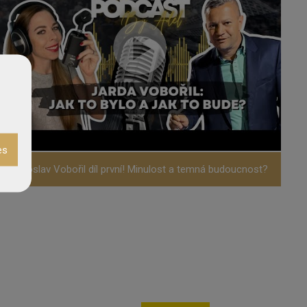
0 €
 Kč
0 €
Jaroslav Vobořil díl první! Minulost a temná budoucnost?
0 €
0 €