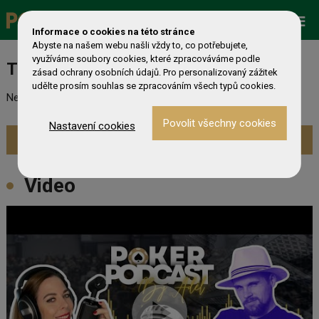
Promo
ESHOP
Live Events
Informace o cookies na této stránce
Abyste na našem webu našli vždy to, co potřebujete,
využíváme soubory cookies, které zpracováváme podle
Turnaj nebyl nalezen
zásad ochrany osobních údajů. Pro personalizovaný zážitek
udělte prosím souhlas se zpracováním všech typů cookies.
Nebyl nalezen odpovídající turnaj. Prevděpodobně již skončil.
Nastavení cookies
Zobrazit aktuální turnaje »
Video