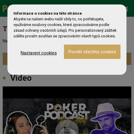
Promo
ESHOP
Live Events
Informace o cookies na této stránce
Abyste na našem webu našli vždy to, co potřebujete,
využíváme soubory cookies, které zpracováváme podle
Turnaj nebyl nalezen
zásad ochrany osobních údajů. Pro personalizovaný zážitek
udělte prosím souhlas se zpracováním všech typů cookies.
Nebyl nalezen odpovídající turnaj. Prevděpodobně již skončil.
Nastavení cookies
Zobrazit aktuální turnaje »
Video