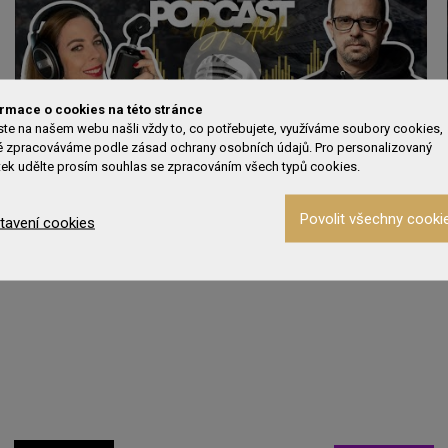
ay Night BANANA Cup
’s Casino Rozvadov
0
120 €
10 00
&Go Palasino Summer CUP Day 1C
sino - Excalibur City
ormace o cookies na této stránce
5
80 €
25 00
te na našem webu našli vždy to, co potřebujete, využíváme soubory cookies,
é zpracováváme podle zásad ochrany osobních údajů. Pro personalizovaný
tek udělte prosím souhlas se zpracováním všech typů cookies.
ELLITE TO WSOPC #7 NLH CHAMPIONSHIP ME DAY 1
 Casino Šamorín
 10:00
150 €
6 00
tavení cookies
"Těhotnej kuchař" Jarda Vajgl: Jak se od Pokermana dostal
sh Poker Masters Mystery Bounty - Day 1E
ke 420.000 followers?
’s Casino Rozvadov
 11:00
120+45 €
300 00
Zobrazit více »