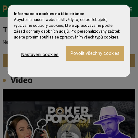
Promo
ESHOP
Live Events
Informace o cookies na této stránce
Abyste na našem webu našli vždy to, co potřebujete,
využíváme soubory cookies, které zpracováváme podle
Turnaj nebyl nalezen
zásad ochrany osobních údajů. Pro personalizovaný zážitek
udělte prosím souhlas se zpracováním všech typů cookies.
Nebyl nalezen odpovídající turnaj. Prevděpodobně již skončil.
Nastavení cookies
Zobrazit aktuální turnaje »
Video