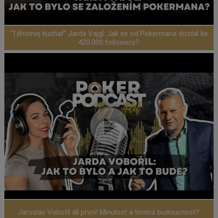
"Těhotnej kuchař" Jarda Vajgl: Jak se od Pokermana dostal ke
420.000 followers?
Jaroslav Vobořil díl první! Minulost a temná budoucnost?