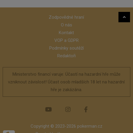
Zodpovědné hraní
O nás
Kontakt
VOP a GDPR
Podmínky soutěží
Redaktoři
Ministerstvo financí varuje: Účastí na hazardní hře může
vzniknout závislost! Účast osob mladších 18 let na hazardní
hře je zakázána.
Copyright © 2023-2026 pokerman.cz