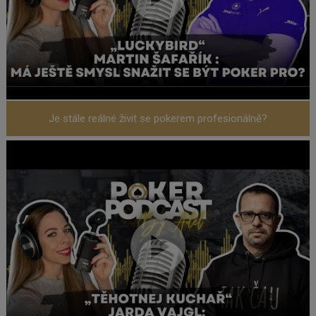
Je stále reálné živit se pokerem profesionálně?