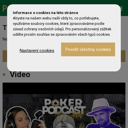
Promo
ESHOP
Live Events
Informace o cookies na této stránce
Abyste na našem webu našli vždy to, co potřebujete,
využíváme soubory cookies, které zpracováváme podle
Turnaj nebyl nalezen
zásad ochrany osobních údajů. Pro personalizovaný zážitek
udělte prosím souhlas se zpracováním všech typů cookies.
Nebyl nalezen odpovídající turnaj. Prevděpodobně již skončil.
Nastavení cookies
Zobrazit aktuální turnaje »
Video