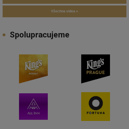
Všechna videa »
Spolupracujeme