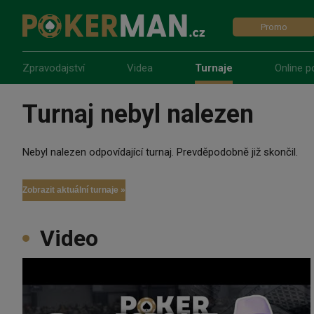
Pala
18:0
Promo
King
King
Zpravodajství
Videa
Turnaje
Online p
18:0
Turnaj nebyl nalezen
Frid
Go4
19:0
Nebyl nalezen odpovídající turnaj. Prevděpodobně již skončil.
WSO
Card
Zobrazit aktuální turnaje »
19:0
WSO
Video
Card
19:0
SAT
Card
19:0