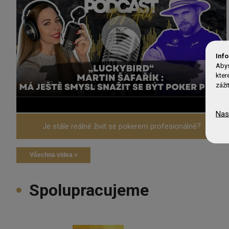
Frid
King
21:0
Inf
Flip
Abys
Pala
kter
23:5
záži
Nas
Je stále reálné živit se pokerem profesionálně?
Všechna videa »
Spolupracujeme