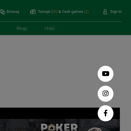
0 €
Bonusy
Turnaje
(20)
& Cash games
(2)
Sign In
Blogy
Hráči
0 €
 Kč
0 €
0 €
0 €