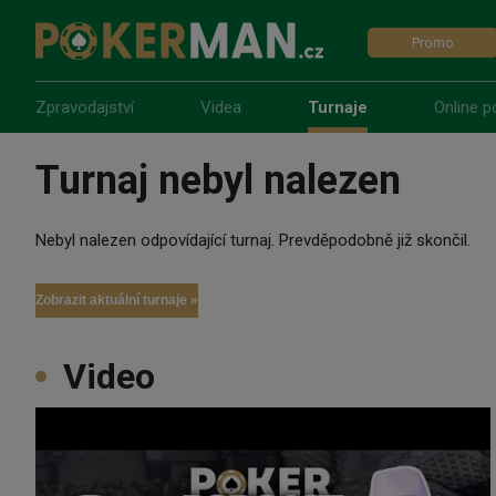
18:0
Promo
Pal
Pala
18:0
Zpravodajství
Videa
Turnaje
Online p
King
Turnaj nebyl nalezen
King
18:0
Nebyl nalezen odpovídající turnaj. Prevděpodobně již skončil.
WSO
Card
19:0
Zobrazit aktuální turnaje »
WSO
Card
Video
19:0
Frid
King
21:0