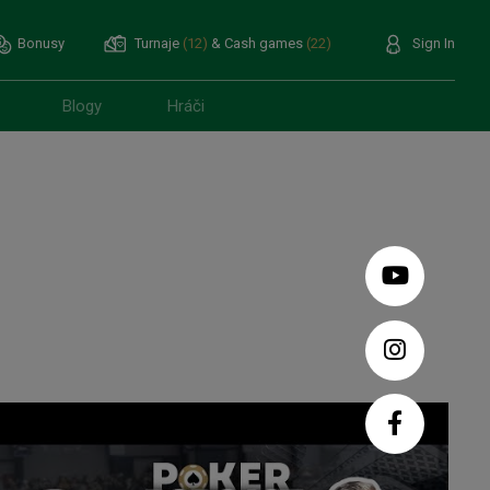
0 €
Bonusy
Turnaje
(12)
& Cash games
(22)
Sign In
0 €
Blogy
Hráči
0 €
0 €
0 €
0 €