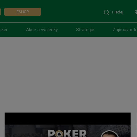
0
120+45 €
300 00
ESHOP
Hledej
asino Summer CUP Day 1B
sino - Excalibur City
0
oker
Akce a výsledky
Strategie
Zajímavosti
80 €
25 00
's Prague 1 Million Crown Series - Day 1E
's Prague Hilton
0
80 €
40 00
PC #11 MIX NLH/PLO
 Casino Šamorín
0
600 €
50 00
P CIRCUIT #7 NLH CHAMPIONSHIP MAIN EVENT Day 1C FAST
 Casino Šamorín
0
1 500 €
1 000 00
ay Night BANANA Cup
’s Casino Rozvadov
0
120 €
10 00