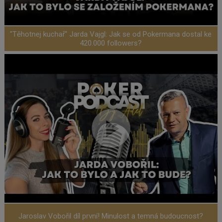
"Těhotnej kuchař" Jarda Vajgl: Jak se od Pokermana dostal ke
420.000 followers?
Jaroslav Vobořil díl první! Minulost a temná budoucnost?