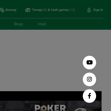
0 €
Bonusy
Turnaje
(8)
& Cash games
(13)
Sign In
0 €
Blogy
Hráči
0 €
0 €
0 €
0 €