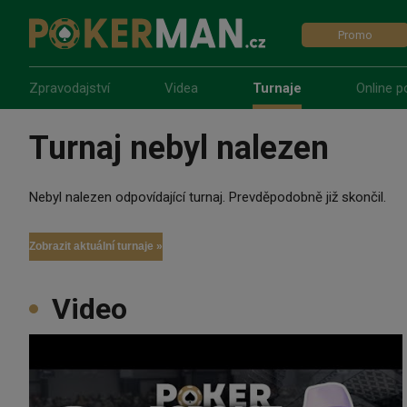
6.8.
Promo
WSO
Card
6.8.
Zpravodajství
Videa
Turnaje
Online p
SAT
Turnaj nebyl nalezen
Card
6.8.
Nebyl nalezen odpovídající turnaj. Prevděpodobně již skončil.
Sate
King
6.8.
Zobrazit aktuální turnaje »
The
King
Video
6.8.
Sate
King
6.8.