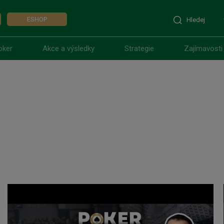
 11:00
220 €
5 40
ESHOP
Hledej
P CIRCUIT #7 NLH CHAMPIONSHIP MAIN EVENT Day 1A
 Casino Šamorín
 13:00
oker
Akce a výsledky
Strategie
1 500 €
Zajímavosti
1 000 00
ELLITE FOR WSOPC #8 NLH HIGHROLLER
 Casino Šamorín
 13:00
440 €
10 50
llite to PPM ME - Day 1B
’s Casino Rozvadov
 15:00
30 €
1 65
 GAMBLER$ PLO 5Card
’s Casino Rozvadov
 16:00
250 €
10 00
llite to 1 Million Crown Series - Day 1D
's Prague Hilton
 16:00
15 €
80