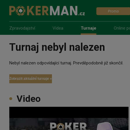
King
Promo
King
7.8.
Zpravodajství
Videa
Turnaje
Online p
WSO
Card
7.8.
Turnaj nebyl nalezen
WSOP
Card
Nebyl nalezen odpovídající turnaj. Prevděpodobně již skončil.
7.8.
Zobrazit aktuální turnaje »
Frid
King
7.8.
Video
Flip
Pala
7.8.
SAT