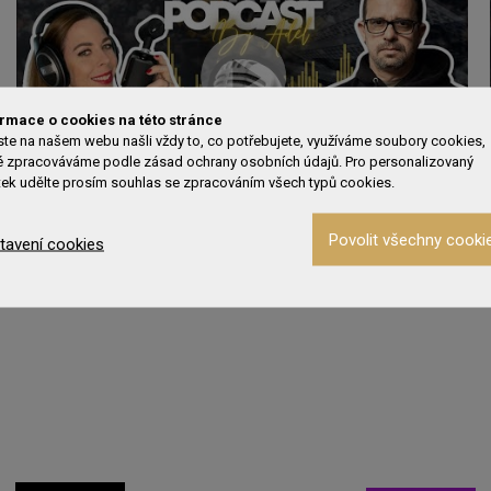
 Casino Šamorín
0
150 €
6 00
sh Poker Masters Mystery Bounty - Day 1E
’s Casino Rozvadov
0
ormace o cookies na této stránce
120+45 €
300 00
te na našem webu našli vždy to, co potřebujete, využíváme soubory cookies,
é zpracováváme podle zásad ochrany osobních údajů. Pro personalizovaný
P CIRCUIT #7 NLH CHAMPIONSHIP MAIN EVENT Day 1D
tek udělte prosím souhlas se zpracováním všech typů cookies.
 Casino Šamorín
0
1 500 €
1 000 00
tavení cookies
 Offer
"Těhotnej kuchař" Jarda Vajgl: Jak se od Pokermana dostal
d Casino Aš
ke 420.000 followers?
0
44+6 €
3 00
llite to 1 Million Crown Series - Day 1F
's Prague Hilton
0
15 €
1 20
GAMBLER$ Special 1-DAY Pot Limit Omaha Master
’s Casino Rozvadov
0
300 €
50 00