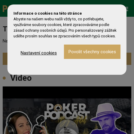
Promo
ESHOP
Live Events
Informace o cookies na této stránce
Abyste na našem webu našli vždy to, co potřebujete,
využíváme soubory cookies, které zpracováváme podle
Turnaj nebyl nalezen
zásad ochrany osobních údajů. Pro personalizovaný zážitek
udělte prosím souhlas se zpracováním všech typů cookies.
Nebyl nalezen odpovídající turnaj. Prevděpodobně již skončil.
Nastavení cookies
Zobrazit aktuální turnaje »
Video