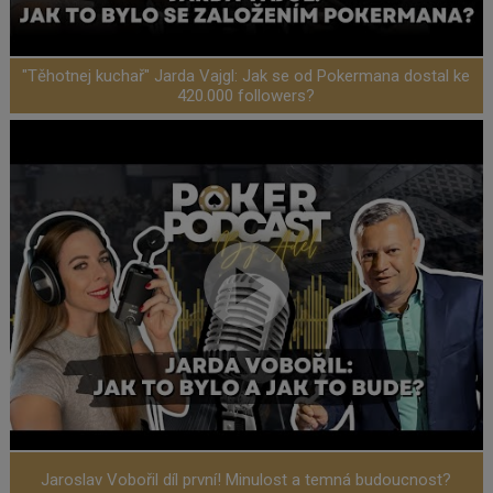
"Těhotnej kuchař" Jarda Vajgl: Jak se od Pokermana dostal ke
420.000 followers?
Jaroslav Vobořil díl první! Minulost a temná budoucnost?