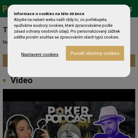
Promo
ESHOP
Live Events
Informace o cookies na této stránce
Abyste na našem webu našli vždy to, co potřebujete,
využíváme soubory cookies, které zpracováváme podle
Turnaj nebyl nalezen
zásad ochrany osobních údajů. Pro personalizovaný zážitek
udělte prosím souhlas se zpracováním všech typů cookies.
Nebyl nalezen odpovídající turnaj. Prevděpodobně již skončil.
Nastavení cookies
Zobrazit aktuální turnaje »
Video