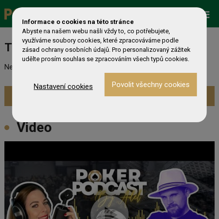
Promo
ESHOP
Live Events
Informace o cookies na této stránce
Abyste na našem webu našli vždy to, co potřebujete,
využíváme soubory cookies, které zpracováváme podle
Turnaj nebyl nalezen
zásad ochrany osobních údajů. Pro personalizovaný zážitek
udělte prosím souhlas se zpracováním všech typů cookies.
Nebyl nalezen odpovídající turnaj. Prevděpodobně již skončil.
Nastavení cookies
Zobrazit aktuální turnaje »
Video