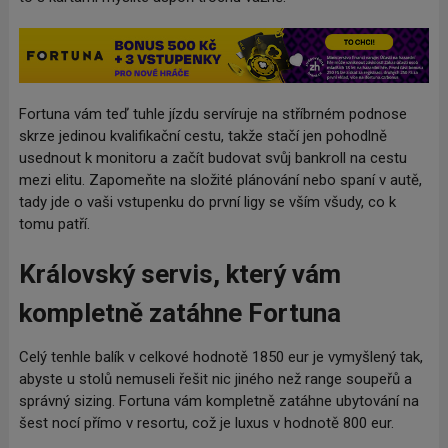
Fortuna vám teď tuhle jízdu servíruje na stříbrném podnose
skrze jedinou kvalifikační cestu, takže stačí jen pohodlně
usednout k monitoru a začít budovat svůj bankroll na cestu
mezi elitu. Zapomeňte na složité plánování nebo spaní v autě,
tady jde o vaši vstupenku do první ligy se vším všudy, co k
tomu patří.
Královský servis, který vám
kompletně zatáhne Fortuna
Celý tenhle balík v celkové hodnotě 1850 eur je vymyšlený tak,
abyste u stolů nemuseli řešit nic jiného než range soupeřů a
správný sizing. Fortuna vám kompletně zatáhne ubytování na
šest nocí přímo v resortu, což je luxus v hodnotě 800 eur.