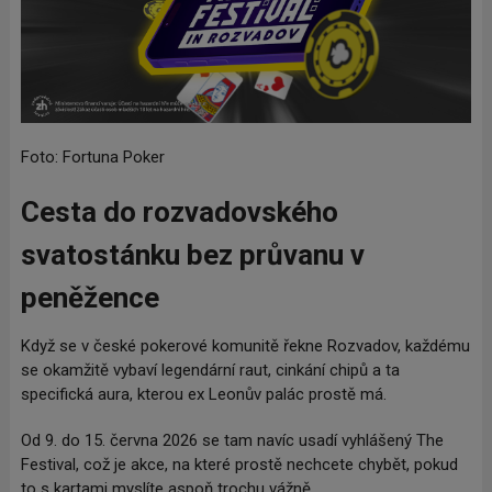
Foto: Fortuna Poker
Cesta do rozvadovského
svatostánku bez průvanu v
peněžence
Když se v české pokerové komunitě řekne Rozvadov, každému
se okamžitě vybaví legendární raut, cinkání chipů a ta
specifická aura, kterou ex Leonův palác prostě má.
Od 9. do 15. června 2026 se tam navíc usadí vyhlášený The
Festival, což je akce, na které prostě nechcete chybět, pokud
to s kartami myslíte aspoň trochu vážně.