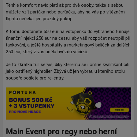
Tenhle komfort navíc platí až pro dvě osoby, takže s sebou
můžete vzít parťáka nebo parťačku, aby na vás po vítězném
flightu nečekal jen prázdný pokoj.
K tomu dostanete 550 eur na vstupenku do vybraného turnaje,
finanční injekci 250 eur na cestu, aby váš rozpočet neutrpěl při
tankování, a ještě hospitality a marketingový balíček za dalších
250 eur, který z vás udělá hvězdu večírků.
Je to zkrátka full servis, díky kterému se i online kvalifikant cítí
jako ostřílený highroller. Zbývá už jen vybrat, u kterého stolu
soupeře pošlete pro re-entry.
Main Event pro regy nebo herní