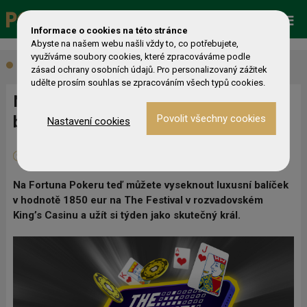
Promo
ESHOP
Live Events
Informace o cookies na této stránce
Abyste na našem webu našli vždy to, co potřebujete,
využíváme soubory cookies, které zpracováváme podle
Aktuálně
zásad ochrany osobních údajů. Pro personalizovaný zážitek
udělte prosím souhlas se zpracováním všech typů cookies.
Na Fortuně můžete získat královský
balíček do King’s už za pár kaček
Nastavení cookies
29. 04. 2026
0
Redakce
Na Fortuna Pokeru teď můžete vyseknout luxusní balíček
v hodnotě 1850 eur na The Festival v rozvadovském
King’s Casinu a užít si týden jako skutečný král.