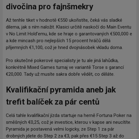
divočina pro fajnšmekry
Až tenhle tiket v hodnotě €550 ukořistíte, čeká vás sladké
dilema, jak s ním naložit. Klasici určitě naskočí do Main Eventu
v No Limit Hold’emu, kde se hraje o garantovaných €500,000 e
a kde mincash pro nejlepších 15 procent hráčů dělá
příjemných €1,100, což je hned dvojnásobek vkladu doma.
Pro skutečné pokerové specialisty je tu ale jiná lahůdka,
konkrétně Mixed Games turnaj ve variantě Torse s garancí
€20,000. Tady už musíte sakra dobře vědět, co děláte.
Kvalifikační pyramida aneb jak
trefit balíček za pár centů
Celá tahle kvalifikační jízda startuje na herně Fortuna Poker na
směšných €0,25, což je investice, kterou v kapse ani neucítíte.
Pyramida je postavená velmi logicky, ze Step 1 za pár
drobných jdete do Step 2 za €3, pak přes €15 Step 3 až do