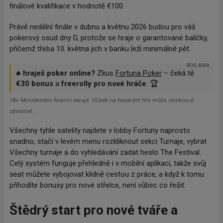
finálové kvalifikace v hodnotě €100.
Právě nedělní finále v dubnu a květnu 2026 budou pro váš
pokerový osud dny D, protože se hraje o garantované balíčky,
přičemž třeba 10. května jich v banku leží minimálně pět.
REKLAMA
♣️
hraješ poker online?
Zkus
Fortuna Poker
– čeká tě
€30 bonus
a
freerolly pro nové hráče
. 🏆
18+ Ministerstvo financí varuje: Účastí na hazardní hře může vzniknout
závislost.
Všechny tyhle satelity najdete v lobby Fortuny naprosto
snadno, stačí v levém menu rozkliknout sekci Turnaje, vybrat
Všechny turnaje a do vyhledávání zadat heslo The Festival.
Celý systém funguje přehledně i v mobilní aplikaci, takže svůj
seat můžete vybojovat klidně cestou z práce, a když k tomu
přihodíte bonusy pro nové střelce, není vůbec co řešit.
Štědrý start pro nové tváře a