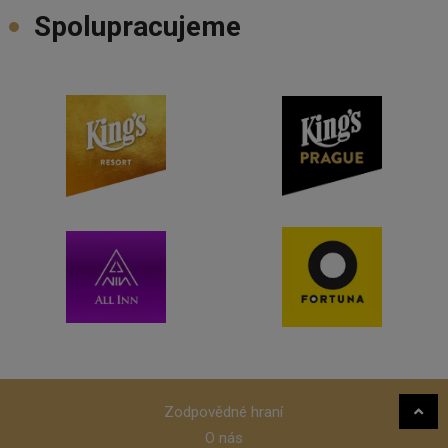
Spolupracujeme
Zodpovědné hraní
O nás