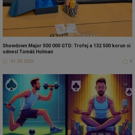
Showdown Major 500 000 GTD: Trofej a 132 500 korun si
odnesl Tomáš Holman
01. 05. 2026
0