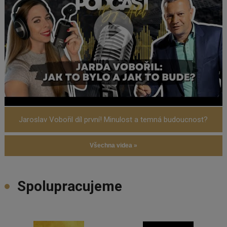
Jaroslav Vobořil díl první! Minulost a temná budoucnost?
Všechna videa »
Spolupracujeme