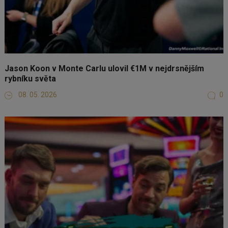
Jason Koon v Monte Carlu ulovil €1M v nejdrsnějším
rybníku světa
08. 05. 2026
0