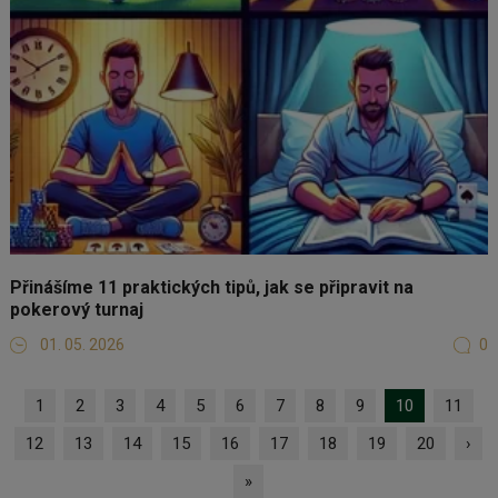
Přinášíme 11 praktických tipů, jak se připravit na
pokerový turnaj
01. 05. 2026
0
1
2
3
4
5
6
7
8
9
10
11
12
13
14
15
16
17
18
19
20
›
»