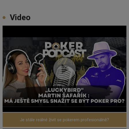
Video
Je stále reálné živit se pokerem profesionálně?