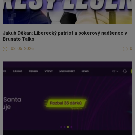
Jakub Děkan: Liberecký patriot a pokerový nadšenec v
Brunato Talks
03. 05. 2026
0