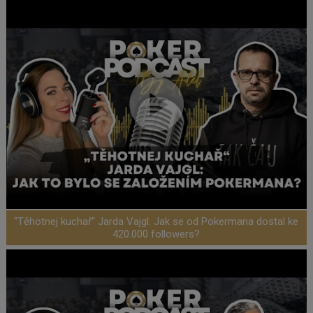
"Těhotnej kuchař" Jarda Vajgl: Jak se od Pokermana dostal ke
420.000 followers?