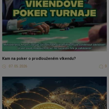
Kam na poker o prodlouženém víkendu?
07. 05. 2026
0