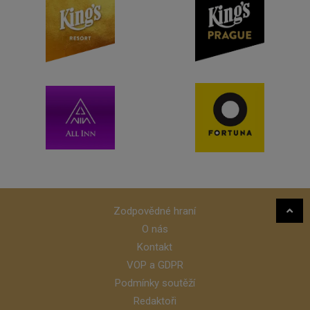
Zodpovědné hraní
O nás
Kontakt
VOP a GDPR
Podmínky soutěží
Redaktoři