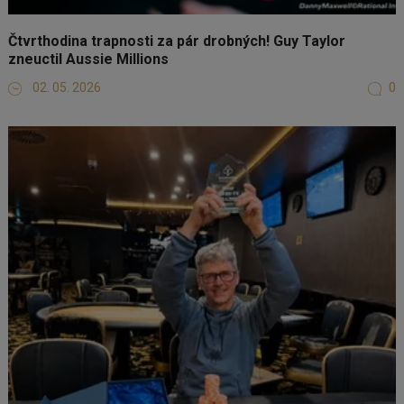
Čtvrthodina trapnosti za pár drobných! Guy Taylor
zneuctil Aussie Millions
02. 05. 2026
0