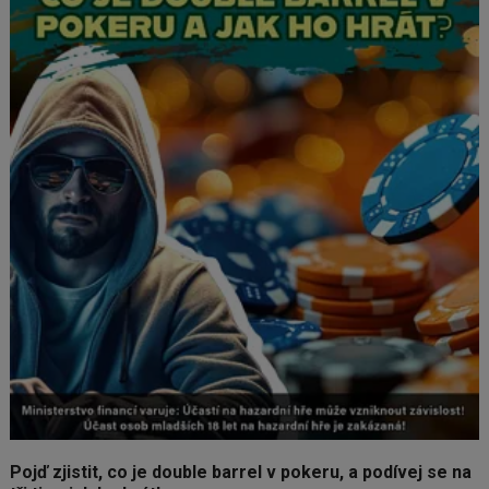
Pojď zjistit, co je double barrel v pokeru, a podívej se na