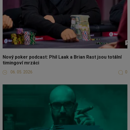
Nový poker podcast: Phil Laak a Brian Rast jsou totální
timingoví mrzáci
06. 05. 2026
0