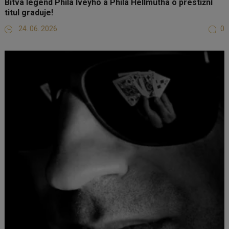
Bitva legend Phila Iveyho a Phila Hellmutha o prestižní
titul graduje!
24. 06. 2026
0