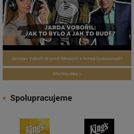
Jaroslav Vobořil díl první! Minulost a temná budoucnost?
Všechna videa »
Spolupracujeme