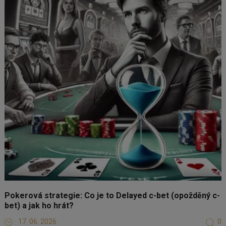
Pokerová strategie: Co je to Delayed c-bet (opožděný c-
bet) a jak ho hrát?
17. 06. 2026
0