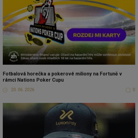
Fotbalová horečka a pokerové miliony na Fortuně v
rámci Nations Poker Cupu
20. 06. 2026
0