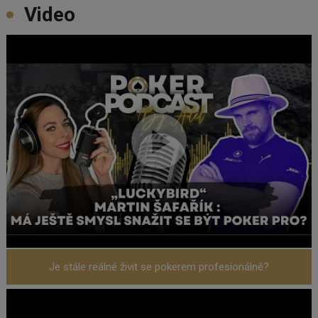
Video
Je stále reálné živit se pokerem profesionálně?