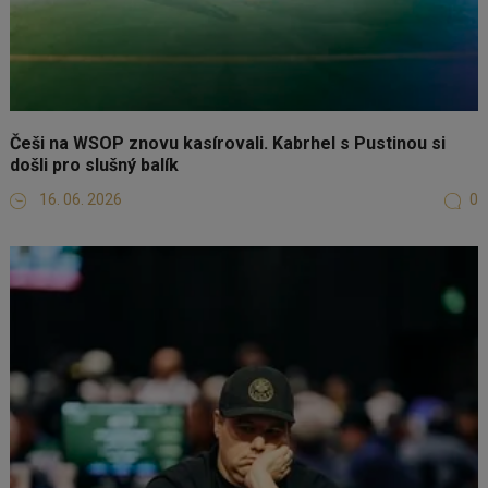
Češi na WSOP znovu kasírovali. Kabrhel s Pustinou si
došli pro slušný balík
16. 06. 2026
0