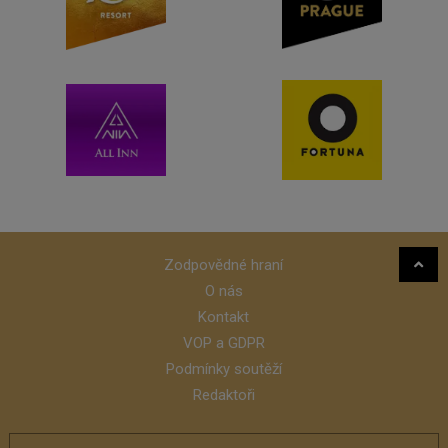
Zodpovědné hraní
O nás
Kontakt
VOP a GDPR
Podmínky soutěží
Redaktoři