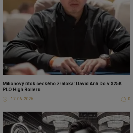
Milionový útok českého žraloka: David Anh Do v $25K
PLO High Rolleru
17. 06. 2026
0