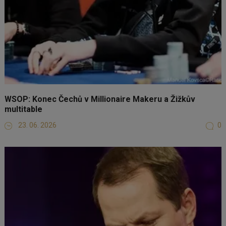
WSOP: Konec Čechů v Millionaire Makeru a Žižkův
multitable
23. 06. 2026
0