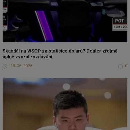
Skandál na WSOP za statisíce dolarů? Dealer zřejmě
úplně zvoral rozdávání
18. 06. 2026
0