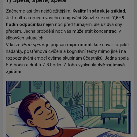
Začneme asi tím nejdůležitějším.
Kvalitní spánek je základ
.
Je to alfa a omega vašeho fungování. Snažte se mít
7,5–9
hodin odpočinku
nejen noc před turnajem, ale už dva dny
předem. Jedna probdělá noc vás může stát koncentraci v
klíčových situacích.
V knize
Proč spíme
je popsán
experiment
, kde dávali logické
hádanky, postřehová cvičení a kognitivní testy mimo jiné i na
rozpoznávání emocí dvěma skupinám účastníků. Jedna spala
5-6 hodin a druhá 7-8 hodin. Z toho vyplynula
dvě zajímavá
zjištění
.