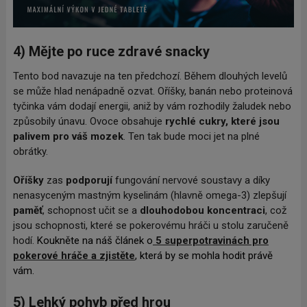
4) Mějte po ruce zdravé snacky
Tento bod navazuje na ten předchozí. Během dlouhých levelů
se může hlad nenápadně ozvat. Oříšky, banán nebo proteinová
tyčinka vám dodají energii, aniž by vám rozhodily žaludek nebo
způsobily únavu. Ovoce obsahuje
rychlé cukry, které jsou
palivem pro váš mozek
. Ten tak bude moci jet na plné
obrátky.
Oříšky
zas
podporují
fungování nervové soustavy a díky
nenasyceným mastným kyselinám (hlavně omega-3) zlepšují
paměť
, schopnost učit se a
dlouhodobou koncentraci
, což
jsou schopnosti, které se pokerovému hráči u stolu zaručeně
hodí.
Koukněte na náš článek o
5 superpotravinách pro
pokerové hráče a zjistěte
, která by se mohla hodit právě
vám.
5) Lehký pohyb před hrou