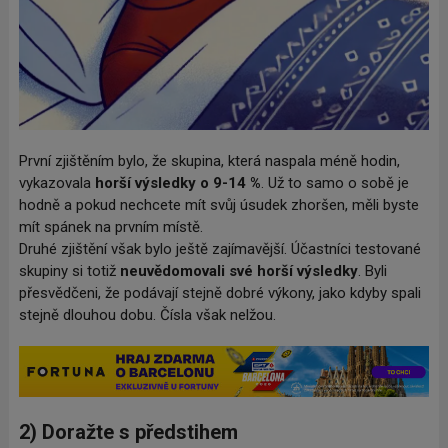
První zjištěním bylo, že skupina, která naspala méně hodin,
vykazovala
horší výsledky o 9-14
%
. Už to samo o sobě je
hodně a pokud nechcete mít svůj úsudek zhoršen, měli byste
mít spánek na prvním místě.
Druhé zjištění však bylo ještě zajímavější. Účastníci testované
skupiny si totiž
neuvědomovali své horší výsledky
. Byli
přesvědčeni, že podávají stejně dobré výkony, jako kdyby spali
stejně dlouhou dobu. Čísla však nelžou.
2) Doražte s předstihem