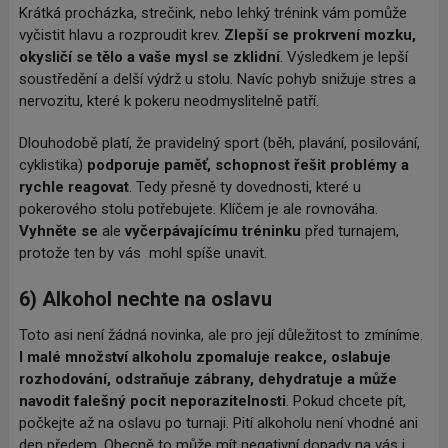
Krátká procházka, strečink, nebo lehký trénink vám pomůže
vyčistit hlavu a rozproudit krev.
Zlepší se prokrvení mozku,
okysličí se tělo a vaše mysl se zklidní
. Výsledkem je lepší
soustředění a delší výdrž u stolu. Navíc pohyb snižuje stres a
nervozitu, které k pokeru neodmyslitelně patří.
Dlouhodobě platí, že pravidelný sport (běh, plavání, posilování,
cyklistika)
podporuje paměť, schopnost řešit problémy a
rychle reagovat
. Tedy přesně ty dovednosti, které u
pokerového stolu potřebujete. Klíčem je ale rovnováha.
Vyhněte se
ale
vyčerpávajícímu tréninku
před turnajem,
protože ten by vás mohl spíše unavit.
6) Alkohol nechte na oslavu
Toto asi není žádná novinka, ale pro její důležitost to zmíníme.
I malé množství alkoholu zpomaluje reakce, oslabuje
rozhodování, odstraňuje zábrany, dehydratuje a může
navodit falešný pocit neporazitelnosti
. Pokud chcete pít,
počkejte až na oslavu po turnaji. Pití alkoholu není vhodné ani
den předem. Obecně to může mít negativní dopady na vás i