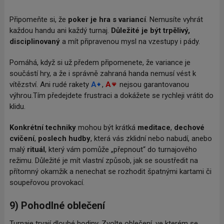
Připomeňte si, že
poker je hra s variancí
. Nemusíte vyhrát
každou handu ani každý turnaj.
Důležité je být trpělivý,
disciplinovaný
a mít připravenou mysl na vzestupy i pády.
Pomáhá, když si už předem připomenete, že variance je
součástí hry, a že i správně zahraná handa nemusí vést k
vítězství. Ani rudé rakety
A
,
A
nejsou garantovanou
výhrou.Tím předejdete frustraci a dokážete se rychleji vrátit do
klidu.
Konkrétní techniky
mohou být krátká
meditace
,
dechové
cvičení
,
poslech hudby
, která vás zklidní nebo nabudí, anebo
malý
rituál
, který vám pomůže „přepnout“ do turnajového
režimu. Důležité je mít vlastní způsob, jak se soustředit na
přítomný okamžik a nenechat se rozhodit špatnými kartami či
soupeřovou provokací.
9) Pohodlné oblečení
Turnaje trvají dlouhé hodiny. Zvolte oblečení, ve kterém se