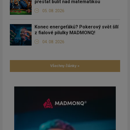
přestat bulit nad matematikou
05. 08. 2026
Konec energeťáků? Pokerový svět šílí
z fialové pilulky MADMONQ!
04. 08. 2026
Všechny články »