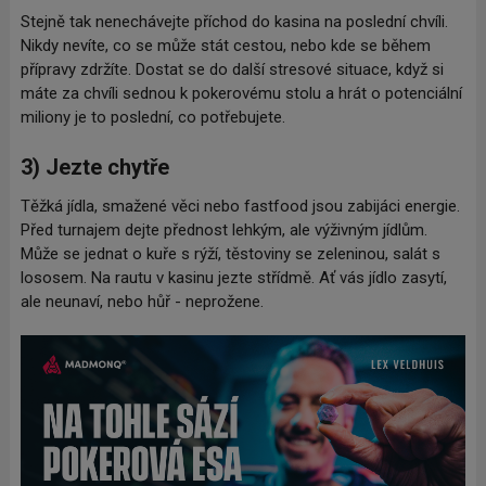
Stejně tak nenechávejte příchod do kasina na poslední chvíli.
Nikdy nevíte, co se může stát cestou, nebo kde se během
přípravy zdržíte. Dostat se do další stresové situace, když si
máte za chvíli sednou k pokerovému stolu a hrát o potenciální
miliony je to poslední, co potřebujete.
3) Jezte chytře
Těžká jídla, smažené věci nebo fastfood jsou zabijáci energie.
Před turnajem dejte přednost lehkým, ale výživným jídlům.
Může se jednat o kuře s rýží, těstoviny se zeleninou, salát s
lososem. Na rautu v kasinu jezte střídmě. Ať vás jídlo zasytí,
ale neunaví, nebo hůř - neprožene.