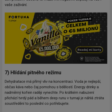
vaše zažívání.
7) Hlídání pitného režimu
Dehydratace má přímý vliv na koncentraci. Voda je nejlepší,
občas káva nebo čaj pomohou s bdělostí. Energy drinky a
nadměrný kofein raději vynechte. Po krátkém nabuzení
přichází tvrdý pád a během deep runu v turnaji je náhlá ztráta
soustředění to poslední co potřebujete.