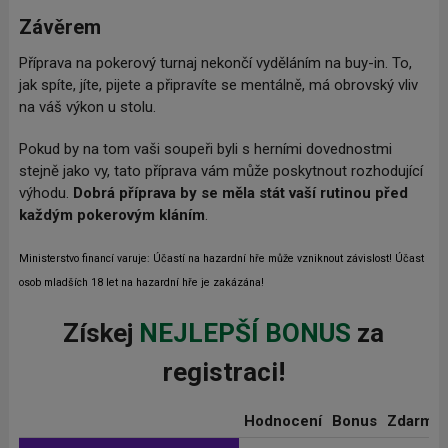
Závěrem
Příprava na pokerový turnaj nekončí vyděláním na buy-in. To,
jak spíte, jíte, pijete a připravíte se mentálně, má obrovský vliv
na váš výkon u stolu.
Pokud by na tom vaši soupeři byli s herními dovednostmi
stejně jako vy, tato příprava vám může poskytnout rozhodující
výhodu.
Dobrá příprava by se měla stát vaší rutinou před
každým pokerovým kláním
.
Ministerstvo financí varuje: Účastí na hazardní hře může vzniknout závislost! Účast
osob mladších 18 let na hazardní hře je zakázána!
Získej
NEJLEPŠÍ BONUS
za
registraci!
Hodnocení
Bonus
Zdarma