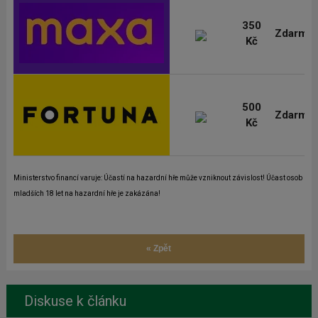
350
Zdarma
Kč
500
Zdarma
Kč
Ministerstvo financí varuje: Účastí na hazardní hře může vzniknout závislost! Účast osob
mladších 18 let na hazardní hře je zakázána!
« Zpět
Diskuse k článku