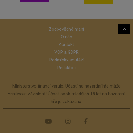
Zodpovědné hraní
O nás
Kontakt
VOP a GDPR
Podmínky soutěží
Redaktoři
Ministerstvo financí varuje: Účastí na hazardní hře může
vzniknout závislost! Účast osob mladších 18 let na hazardní
hře je zakázána.