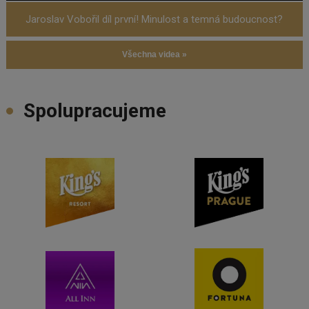
Jaroslav Vobořil díl první! Minulost a temná budoucnost?
Všechna videa »
Spolupracujeme