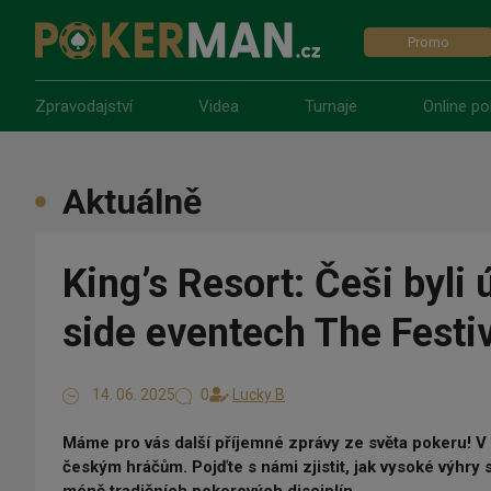
Promo
Zpravodajství
Videa
Turnaje
Online po
Aktuálně
King’s Resort: Češi byli
side eventech The Festiv
14. 06. 2025
0
Lucky B
Máme pro vás další příjemné zprávy ze světa pokeru! 
českým hráčům. Pojďte s námi zjistit, jak vysoké výhry s