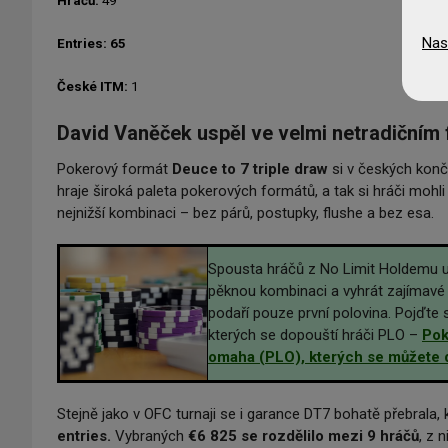
Hráčů:
49
Nas
Entries: 65
České ITM:
1
David Vaněček uspěl ve velmi netradičním 
Pokerový formát
Deuce to 7 triple draw
si v českých konč
hraje široká paleta pokerových formátů, a tak si hráči mohli u
nejnižší kombinaci – bez párů, postupky, flushe a bez esa.
Spousta hráčů z No Limit Holdemu 
pěknou kombinaci a vyhrát zajímavé p
podaří pouze první polovina. Pojďte 
kterých se dopouští hráči PLO –
Pok
omaha (PLO), kterých se můžete 
Stejně jako v OFC turnaji se i garance DT7 bohatě přebrala,
entries.
Vybraných
€6 825
se rozdělilo mezi 9 hráčů
, z 