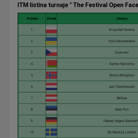
ITM listina turnaje " The Festival Open Fac
Pořadí
Země
Jméno
1.
Krzysztof Kordus
2.
Yurii Rassamakin
3.
Guverner
4.
Siarhei Narozhny
5.
Ronny Albrigtsen
6.
Jos Thannhauser
7.
Stefooo
8.
Mati Pirn
9.
Fabian Hagen Bartusc
10.
Bo Markus Lindahl