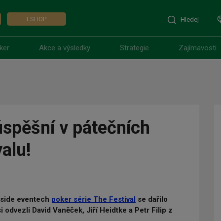
ESHOP
Hledej
ker
Akce a výsledky
Strategie
Zajímavosti
 úspěšní v pátečních
alu!
V side eventech
poker série The Festival
se dařilo
i odvezli David Vaněček, Jiří Heidtke a Petr Filip z