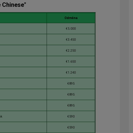
e Chinese"
Odměna
€5.000
€3.450
€2.250
€1.650
€1.240
€895
€895
€895
hk
€590
€590