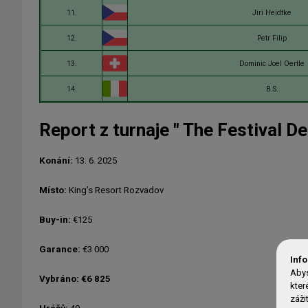
11.
Jiri Heidtke
12.
Petr Filip
13.
Dominic Joel Oertle
14.
B.S.
Report z turnaje " The Festival Deu
Konání:
13. 6. 2025
Místo:
King’s Resort Rozvadov
Buy-in:
€125
Garance:
€3 000
Inf
Abys
Vybráno: €6 825
kter
záži