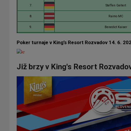
7.
Steffen Gellert
8.
Raimo MC
9.
Benedict Kaiser
Poker turnaje v King’s Resort Rozvadov 14. 6. 20
Již brzy v King's Resort Rozvado