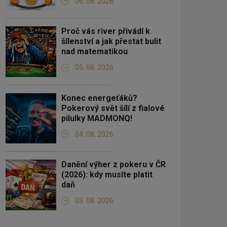
06. 08. 2026
Proč vás river přivádí k
šílenství a jak přestat bulit
nad matematikou
05. 08. 2026
Konec energeťáků?
Pokerový svět šílí z fialové
pilulky MADMONQ!
04. 08. 2026
Danění výher z pokeru v ČR
(2026): kdy musíte platit
daň
03. 08. 2026