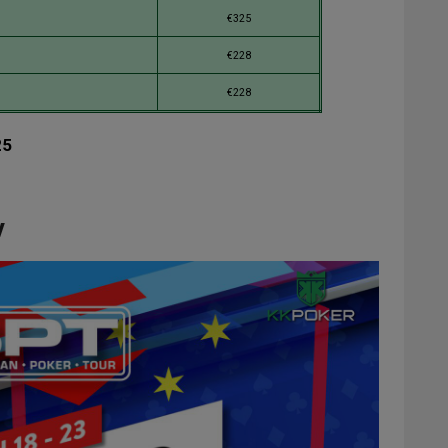
€325
€228
€228
25
v