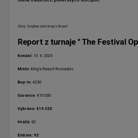
méně tradičních pokerových disciplín.
Zdroj: Dropbox účet King's Resort
Report z turnaje " The Festival O
Konání:
13. 6. 2025
Místo:
King’s Resort Rozvadov
Buy-in:
€250
Garance:
€10 000
Vybráno: €19 320
Hráčů:
62
Entries: 92