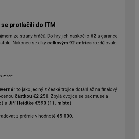
 se protlačili do ITM
jmem ze strany hráčů. Do hry jich naskočilo
62
a garance
e stolu. Nakonec se díky
celkovým 92 entries
rozdělovalo
's Resort
uvernér
to jako jediný z české trojice dotáhl až na finálový
ocenou
částkou €2 250
. Zbylá dvojice se pak musela
o)
a
Jiří Heidtke €590 (11. místo).
 radovat z prémie v hodnotě
€5 000.