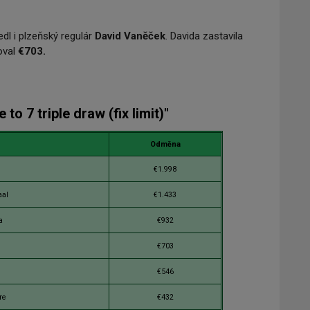
dl i plzeňský regulár
David Vaněček
. Davida zastavila
oval
€703.
to 7 triple draw (fix limit)"
Odměna
€1.998
aal
€1.433
a
€932
€703
€546
re
€432