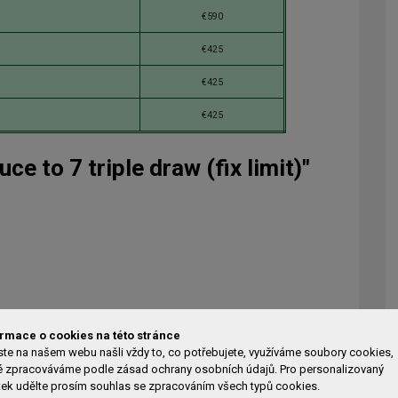
€590
€425
€425
€425
ce to 7 triple draw (fix limit)"
ormace o cookies na této stránce
te na našem webu našli vždy to, co potřebujete, využíváme soubory cookies,
é zpracováváme podle zásad ochrany osobních údajů. Pro personalizovaný
tek udělte prosím souhlas se zpracováním všech typů cookies.