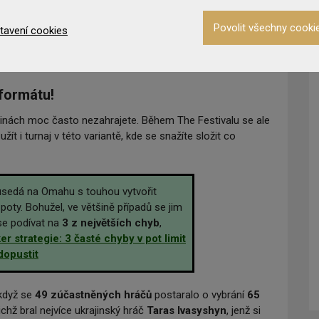
tavení cookies
formátu!
inách moc často nezahrajete. Během The Festivalu se ale
žít i turnaj v této variantě, kde se snažíte složit co
usedá na Omahu s touhou vytvořit
oty. Bohužel, ve většině případů se jim
se podívat na
3 z největších chyb
,
er strategie: 3 časté chyby v pot limit
dopustit
 když se
49 zúčastněných hráčů
postaralo o vybrání
65
nichž bral nejvíce ukrajinský hráč
Taras Ivasyshyn
, jenž si