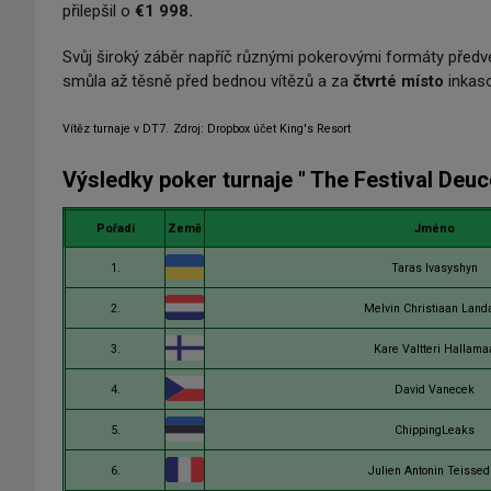
přilepšil o
€1 998.
Svůj široký záběr napříč různými pokerovými formáty předve
smůla až těsně před bednou vítězů a za
čtvrté místo
inkas
Vítěz turnaje v DT7.
Zdroj: Dropbox účet King's Resort
Výsledky poker turnaje " The Festival Deuce 
Pořadí
Země
Jméno
1.
Taras Ivasyshyn
2.
Melvin Christiaan Land
3.
Kare Valtteri Hallama
4.
David Vanecek
5.
ChippingLeaks
6.
Julien Antonin Teissed