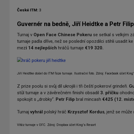
České ITM:
3
Guvernér na bedně, Jiří Heidtke a Petr Filip
Turnaj v
Open Face Chinese Pokeru
se setkal s velkým zá
turnaje padla dříve, než se poslední opozdilci stihli usadit k
mez
i 14 nejlepších
hráčů turnaje
€19 320.
Jiří Heidtke došel do ITM fáze turnaje. Ilustrační foto. Zdroj: Facebook účet King
Z prize poolu si svůj díl ukrojili i tři čeští pokeroví grindeři.
G
stůl turnaje a v závěrečném finishi obsadil
3. příčku
ohodn
spokojit s „drobky“.
Petr Filip
bral mincash
€425 (12. míst
Turnaj
vyhrál
polský hráč
Krzysztof Kordus
, jenž se může
Vítěz turnaje v OFC.
Zdroj: Dropbox účet King's Resort