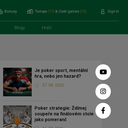
Bonusy
Turnaje
(17)
& Cash games
(10)
Sign In
Blogy
Hráči
Je poker sport, mentální
hra, nebo jen hazard?
07. 08. 2026
Poker strategie: Ždímej
soupeře na finálovém stole
jako pomeranč