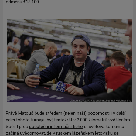
odměnu €13.100.
Právě Matouš bude středem (nejen naší) pozornosti i v další
edici tohoto turnaje, byť tentokrát v 2.000 kilometrů vzdáleném
Soči. I přes
počáteční informační ticho
si světová komunita
začíná uvědomovat, že v ruském lázeňském letovisku se