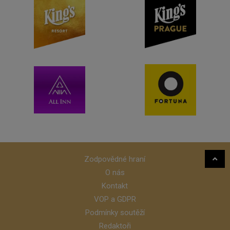
Zodpovědné hraní
O nás
Kontakt
VOP a GDPR
Podmínky soutěží
Redaktoři