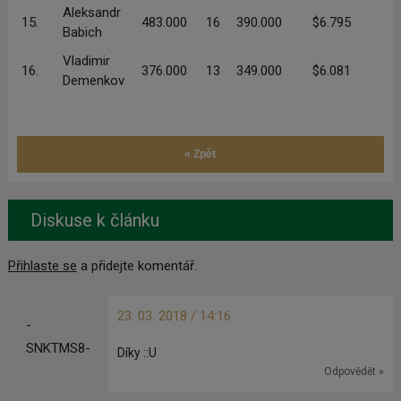
Aleksandr
15.
483.000
16
390.000
$6.795
Babich
Vladimir
16.
376.000
13
349.000
$6.081
Demenkov
« Zpět
Diskuse k článku
Přihlaste se
a přidejte komentář.
23. 03. 2018 / 14:16
-
SNKTMS8-
Díky ::U
Odpovědět »