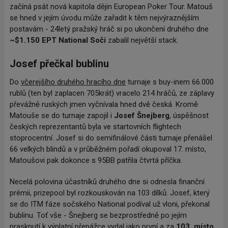
začíná psát nová kapitola dějin European Poker Tour. Matouš
se hned v jejím úvodu může zařadit k těm nejvýraznějším
postavám - 24letý pražský hráč si po ukončení druhého dne
~$1.150 EPT National Soči
zabalil největší stack.
Josef přečkal bublinu
Do
včerejšího druhého hracího dne
turnaje s buy-inem 66.000
rublů (ten byl zaplacen 705krát) vracelo 214 hráčů, ze záplavy
převážně ruských jmen vyčnívala hned dvě česká. Kromě
Matouše se do turnaje zapojil i
Josef Šnejberg
, úspěšnost
českých reprezentantů byla ve startovních flightech
stoprocentní. Josef si do semifinálové části turnaje přenášel
66 velkých blindů a v průběžném pořadí okupoval 17. místo,
Matoušovi pak dokonce s 95BB patřila čtvrtá příčka.
Necelá polovina účastníků druhého dne si odnesla finanční
prémii, prizepool byl rozkouskován na 103 dílků. Josef, který
se do ITM fáze sočského National podíval už vloni, překonal
bublinu. Toť vše - Šnejberg se bezprostředně po jejím
prasknutí k výplatní přepážce vydal jako první a za
103. místo