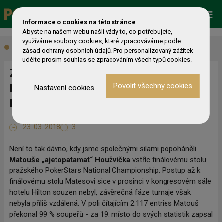
Promo
ESHOP
Live Events
Informace o cookies na této stránce
Abyste na našem webu našli vždy to, co potřebujete,
využíváme soubory cookies, které zpracováváme podle
Aktuálně
zásad ochrany osobních údajů. Pro personalizovaný zážitek
udělte prosím souhlas se zpracováním všech typů cookies.
Zlato ze Soči po čtyřech letech?
Matouš Houžvíček lídrem finále EPT
Nastavení cookies
National
23. 03. 2018
3
Není to tak dávno, kdy jsme společnými silami popoháněli
Matouše „ajetopatamat“ Houžvíčka
vstříc finálovému stolu
pražského PokerStars National Championship. Postup až k
finálovému stolu Matesovi sice v prosinci v kongresovém sále
hotelu Hilton souzen nebyl, závěrečná fáze turnaje však
nebyla příliš vzdálená. V poli čítajícím 2.117 entries Matouš
překonal 99 % soupeřů - za 19. místo do svých statistik zapsal