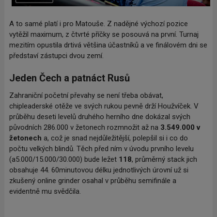
A to samé platí i pro Matouše. Z nadějné výchozí pozice
vytěžil maximum, z čtvrté příčky se posouvá na první. Turnaj
mezitím opustila drtivá většina účastníků a ve finálovém dni se
představí zástupci dvou zemí.
Jeden Čech a patnáct Rusů
Zahraniční početní převahy se není třeba obávat,
chipleaderské otěže ve svých rukou pevně drží Houžvíček. V
průběhu deseti levelů druhého herního dne dokázal svých
původních 286.000 v žetonech rozmnožit až na
3.549.000 v
žetonech
a, což je snad nejdůležitější, polepšil si i co do
počtu velkých blindů. Těch před ním v úvodu prvního levelu
(a5.000/15.000/30.000) bude ležet
118
, průměrný stack jich
obsahuje 44. 60minutovou délku jednotlivých úrovní už si
zkušený online grinder osahal v průběhu semifinále a
evidentně mu svědčila.