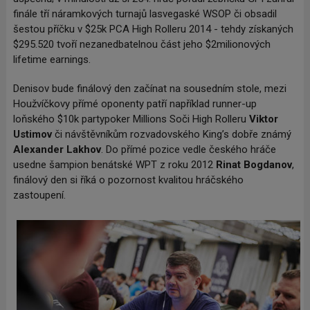
finále tří náramkových turnajů lasvegaské WSOP či obsadil
šestou příčku v $25k PCA High Rolleru 2014 - tehdy získaných
$295.520 tvoří nezanedbatelnou část jeho $2milionových
lifetime earnings.
Denisov bude finálový den začínat na sousedním stole, mezi
Houžvíčkovy přímé oponenty patří například runner-up
loňského $10k partypoker Millions Soči High Rolleru
Viktor
Ustimov
či návštěvníkům rozvadovského King’s dobře známý
Alexander Lakhov
. Do přímé pozice vedle českého hráče
usedne šampion benátské WPT z roku 2012
Rinat Bogdanov
,
finálový den si říká o pozornost kvalitou hráčského
zastoupení.