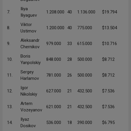
Iliya
7.
1.208.000
40
1.136.000
$19.794
Iliyaguev
Viktor
8.
1.200.000
40
775.000
$13.504
Ustimov
Aleksandr
9.
979.000
33
615.000
$10.716
Chernikov
Boris
10.
848.000
28
500.000
$8.712
Yanpolskiy
Sergey
11.
781.000
26
500.000
$8.712
Harlamov
Igor
12.
627.000
21
432.500
$7.536
Nikolskiy
Artem
13.
621.000
21
432.500
$7.536
Vozeyanov
Ilyaz
14.
536.000
18
390.000
$6.795
Dosikov