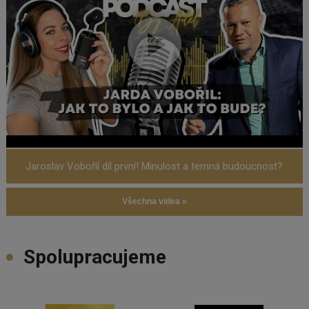
Jaroslav Vobořil díl první! Minulost a temná budoucnost?
Všechna videa »
Spolupracujeme