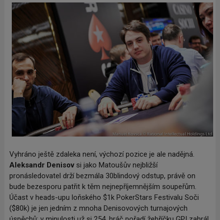
Vyhráno ještě zdaleka není, výchozí pozice je ale nadějná.
Aleksandr Denisov
si jako Matoušův nejbližší
pronásledovatel drží bezmála 30blindový odstup, právě on
bude bezesporu patřit k těm nejnepříjemnějším soupeřům.
Účast v heads-upu loňského $1k PokerStars Festivalu Soči
($80k) je jen jedním z mnoha Denisovových turnajových
úspěchů; v minulosti už si 254. hráč pořadí žebříčku GPI zahrál