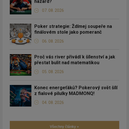
hazard?
07. 08. 2026
Poker strategie: Ždímej soupeře na
finálovém stole jako pomeranč
06. 08. 2026
Proč vás river přivádí k šílenství a jak
přestat bulit nad matematikou
05. 08. 2026
Konec energeťáků? Pokerový svět šílí
z fialové pilulky MADMONQ!
04. 08. 2026
Všechny články »