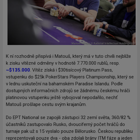
K ní rozhodně přispívá i Matouš, který má v tuto chvíli nejblíže
k zisku vítězné odměny v hodnotě 7.770.000 rublů, resp.
~$135.000
. Vítěz získá i $30tisícový Platinum Pass,
vstupenku do $25k PokerStars Players Championship, který se
v lednu uskuteční na bahamském Paradise Islandu. Podle
dostupných informačních zdrojů se žádnému českému hráči
platinovou vstupenku ještě vybojoval nepodařilo, nechť
Matouš prošlape cestu svým krajanům.
Do EPT National se zapojili zástupci 32 zemí světa, 360/82 %
účastníků zastupovalo Rusko, dvouciferný počet hráčů do
turnaje pak už s 15 vyslalo pouze Bělorusko. Českou republiku
reprezentovali pouze dva - oba zdolali brány ITM fáze a jeden