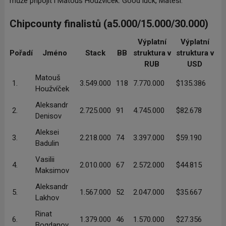
může připojit i Matouš Houžvíček. Good luck, Matesi.
Chipcounty finalistů (a5.000/15.000/30.000)
Výplatní
Výplatní
Pořadí
Jméno
Stack
BB
struktura v
struktura v
RUB
USD
Matouš
1.
3.549.000
118
7.770.000
$135.386
Houžvíček
Aleksandr
2.
2.725.000
91
4.745.000
$82.678
Denisov
Aleksei
3.
2.218.000
74
3.397.000
$59.190
Badulin
Vasilii
4.
2.010.000
67
2.572.000
$44.815
Maksimov
Aleksandr
5.
1.567.000
52
2.047.000
$35.667
Lakhov
Rinat
6.
1.379.000
46
1.570.000
$27.356
Bogdanov