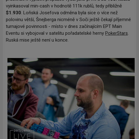
vyinkasoval min-cash v hodnotě 111k rublů, tedy přibližně
$1.930
. Loňská Josefova odměna byla sice o více než
polovinu větší, Šnejberga nicméně v Soči ještě čekají příjemné
turnajové povinnosti - místo v dnes začínajícím EPT Main
Eventu si vybojoval v satelitu pořadatelské herny
PokerStars
.
Ruská mise ještě není u konce.