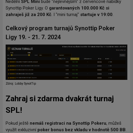
Nedělní
SPL Mini
bude "nejlevnějším" z červencové nabídky
Synottip Poker Ligy. O
garantovaných 100.000 Kč si
zahraješ již za 200 Kč
. I "mini turnaj"
startuje v 19:00
.
Celkový program turnajů Synottip Poker
Ligy 19. - 21. 7. 2024
Zdroj: Lobby SynotTip
Zahraj si zdarma dvakrát turnaj
SPL!
Pokud ještě
nemáš registraci na Synottip Pokeru
, můžeš
využít exkluzivní
poker bonus bez vkladu v hodnotě 500 BB
.