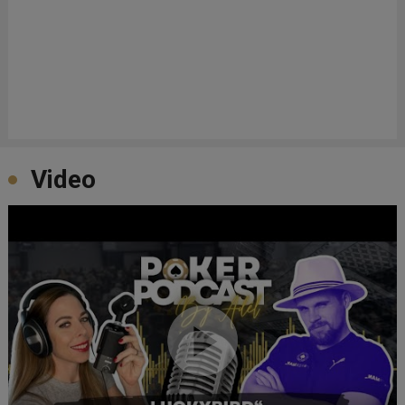
Video