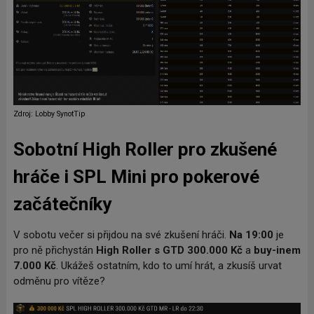
Zdroj: Lobby SynotTip
Sobotní High Roller pro zkušené
hráče i SPL Mini pro pokerové
začátečníky
V sobotu večer si přijdou na své zkušení hráči.
Na 19:00
je
pro ně přichystán
High Roller s GTD 300.000 Kč
a
buy-inem
7.000 Kč
. Ukážeš ostatním, kdo to umí hrát, a zkusíš urvat
odměnu pro vítěze?