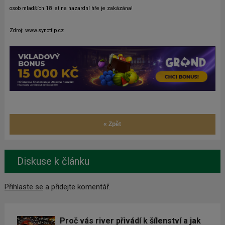
osob mladších 18 let na hazardní hře je zakázána!
Zdroj: www.synottip.cz
« Zpět
Diskuse k článku
Přihlaste se
a přidejte komentář.
Proč vás river přivádí k šílenství a jak