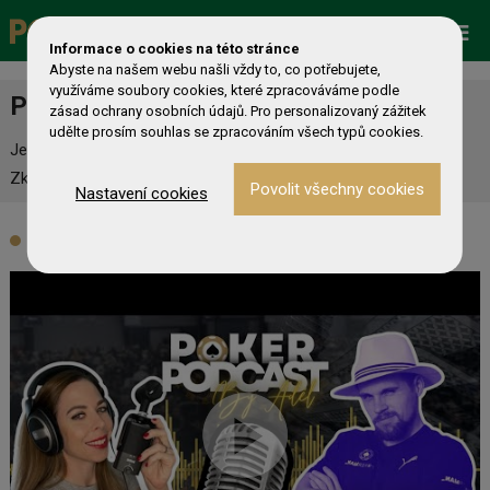
Promo
ESHOP
Live Events
Informace o cookies na této stránce
Abyste na našem webu našli vždy to, co potřebujete,
využíváme soubory cookies, které zpracováváme podle
Požadovaná stránka nebyla nalezena
zásad ochrany osobních údajů. Pro personalizovaný zážitek
udělte prosím souhlas se zpracováním všech typů cookies.
Je nám líto, ale požadovaná stránka nebyla nalezena.
Zkontrolujte prosím zadanou URL.
Nastavení cookies
Video